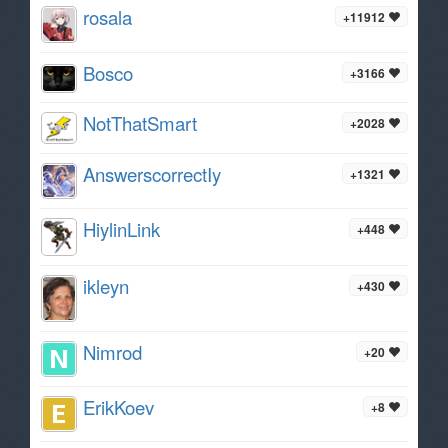
rosala
+11912
Bosco
+3166
NotThatSmart
+2028
AnswerscorrectIy
+1321
HiylinLink
+448
ikleyn
+430
Nimrod
+20
ErikKoev
+8