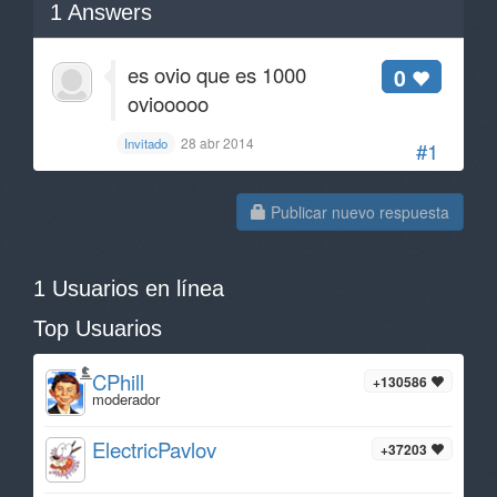
1
Answers
es ovio que es 1000
0
oviooooo
28 abr 2014
Invitado
#1
Publicar nuevo respuesta
1 Usuarios en línea
Top Usuarios
CPhill
+130586
moderador
ElectricPavlov
+37203