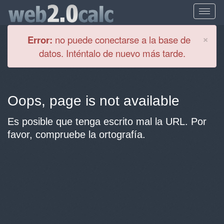
Cl
×
Error:
no puede conectarse a la base de
datos. Inténtalo de nuevo más tarde.
Oops, page is not available
Es posible que tenga escrito mal la URL. Por
favor, compruebe la ortografía.