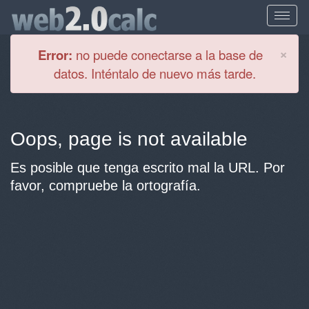
Cl
×
Error:
no puede conectarse a la base de
datos. Inténtalo de nuevo más tarde.
Oops, page is not available
Es posible que tenga escrito mal la URL. Por
favor, compruebe la ortografía.