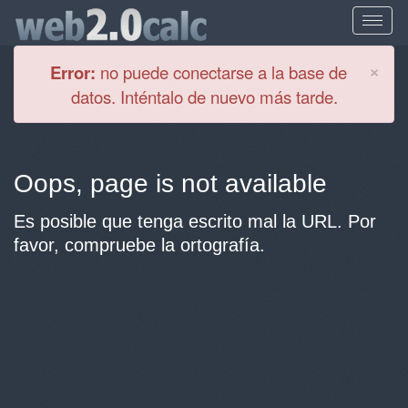
Cl
×
Error:
no puede conectarse a la base de
datos. Inténtalo de nuevo más tarde.
Oops, page is not available
Es posible que tenga escrito mal la URL. Por
favor, compruebe la ortografía.