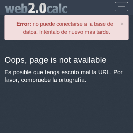
Cl
×
Error:
no puede conectarse a la base de
datos. Inténtalo de nuevo más tarde.
Oops, page is not available
Es posible que tenga escrito mal la URL. Por
favor, compruebe la ortografía.