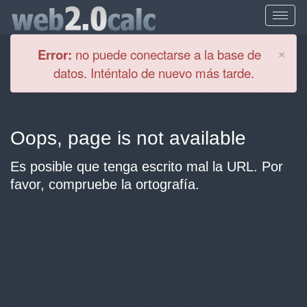
Cl
×
Error:
no puede conectarse a la base de
datos. Inténtalo de nuevo más tarde.
Oops, page is not available
Es posible que tenga escrito mal la URL. Por
favor, compruebe la ortografía.