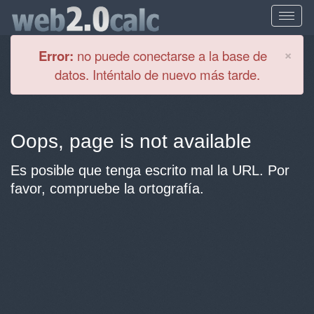
Cl
×
Error:
no puede conectarse a la base de
datos. Inténtalo de nuevo más tarde.
Oops, page is not available
Es posible que tenga escrito mal la URL. Por
favor, compruebe la ortografía.