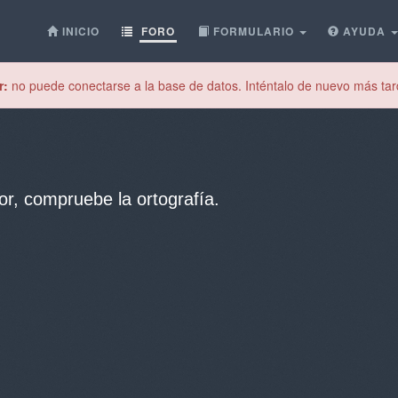
INICIO
FORO
FORMULARIO
AYUDA
r:
no puede conectarse a la base de datos. Inténtalo de nuevo más tar
or, compruebe la ortografía.