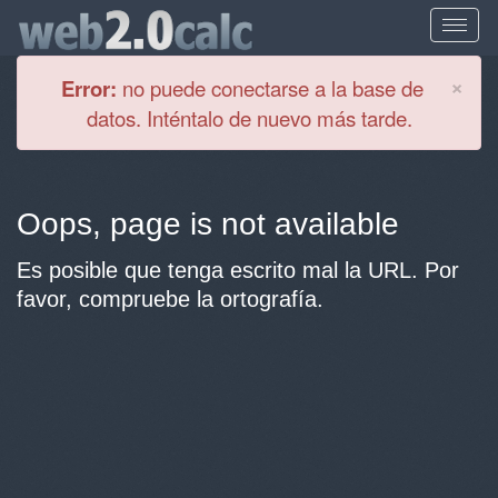
Cl
×
Error:
no puede conectarse a la base de
datos. Inténtalo de nuevo más tarde.
Oops, page is not available
Es posible que tenga escrito mal la URL. Por
favor, compruebe la ortografía.