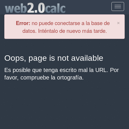
Cl
×
Error:
no puede conectarse a la base de
datos. Inténtalo de nuevo más tarde.
Oops, page is not available
Es posible que tenga escrito mal la URL. Por
favor, compruebe la ortografía.