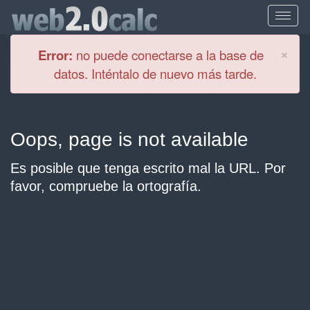
Cl
×
Error:
no puede conectarse a la base de
datos. Inténtalo de nuevo más tarde.
Oops, page is not available
Es posible que tenga escrito mal la URL. Por
favor, compruebe la ortografía.