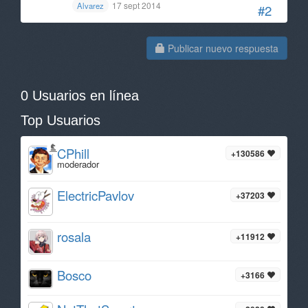
17 sept 2014
Alvarez
#2
Publicar nuevo respuesta
0 Usuarios en línea
Top Usuarios
CPhill
+130586
moderador
ElectricPavlov
+37203
rosala
+11912
Bosco
+3166