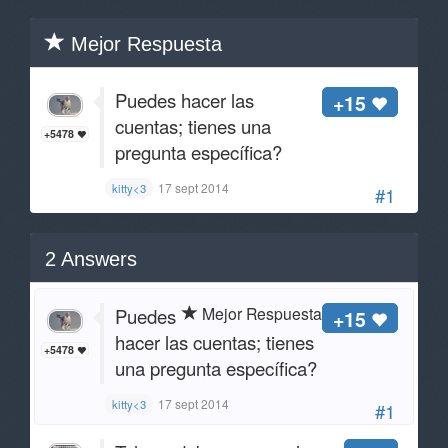
Mejor Respuesta
Puedes hacer las
+15
cuentas; tienes una
+5478
pregunta específica?
17 sept 2014
kitty<3
#1
2
Answers
Mejor Respuesta
Puedes
+15
hacer las cuentas; tienes
+5478
una pregunta específica?
17 sept 2014
kitty<3
#1