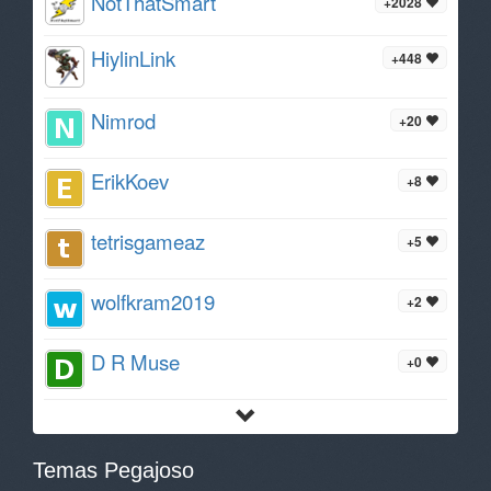
NotThatSmart
+2028
HiylinLink
+448
Nimrod
+20
ErikKoev
+8
tetrisgameaz
+5
wolfkram2019
+2
D R Muse
+0
Temas Pegajoso