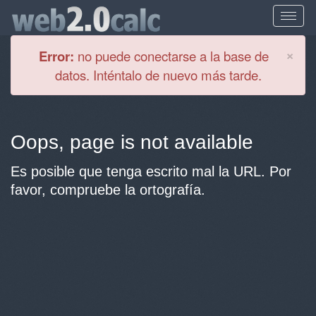
Cl
×
Error:
no puede conectarse a la base de
datos. Inténtalo de nuevo más tarde.
Oops, page is not available
Es posible que tenga escrito mal la URL. Por
favor, compruebe la ortografía.