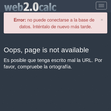
Cl
×
Error:
no puede conectarse a la base de
datos. Inténtalo de nuevo más tarde.
Oops, page is not available
Es posible que tenga escrito mal la URL. Por
favor, compruebe la ortografía.