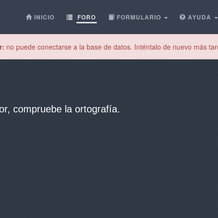
INICIO
FORO
FORMULARIO
AYUDA
r:
no puede conectarse a la base de datos. Inténtalo de nuevo más tar
or, compruebe la ortografía.