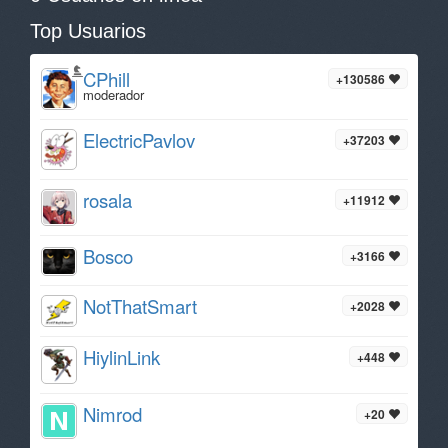
Top Usuarios
CPhill
+130586
moderador
ElectricPavlov
+37203
rosala
+11912
Bosco
+3166
NotThatSmart
+2028
HiylinLink
+448
Nimrod
+20