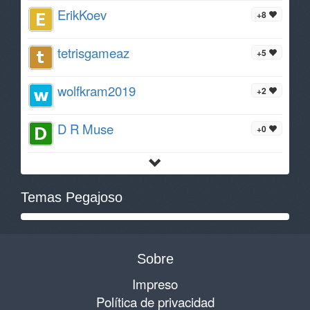
ErikKoev
+8
tetrisgameaz
+5
wolfkram2019
+2
D R Muse
+0
Temas Pegajoso
Sobre
Impreso
Política de privacidad