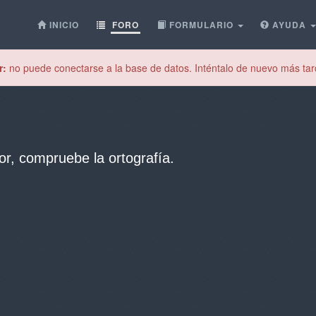
INICIO
FORO
FORMULARIO
AYUDA
r:
no puede conectarse a la base de datos. Inténtalo de nuevo más tar
or, compruebe la ortografía.