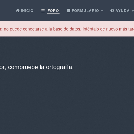
INICIO
FORO
FORMULARIO
AYUDA
r:
no puede conectarse a la base de datos. Inténtalo de nuevo más tar
or, compruebe la ortografía.