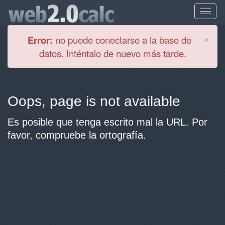
Cl
×
Error:
no puede conectarse a la base de
datos. Inténtalo de nuevo más tarde.
Oops, page is not available
Es posible que tenga escrito mal la URL. Por
favor, compruebe la ortografía.