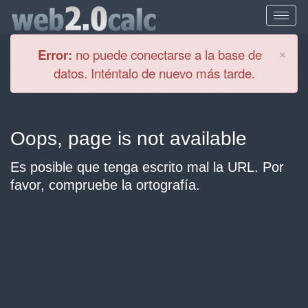
Cl
×
Error:
no puede conectarse a la base de
datos. Inténtalo de nuevo más tarde.
Oops, page is not available
Es posible que tenga escrito mal la URL. Por
favor, compruebe la ortografía.