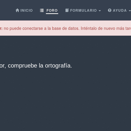
INICIO
FORO
FORMULARIO
AYUDA
r:
no puede conectarse a la base de datos. Inténtalo de nuevo más tar
or, compruebe la ortografía.