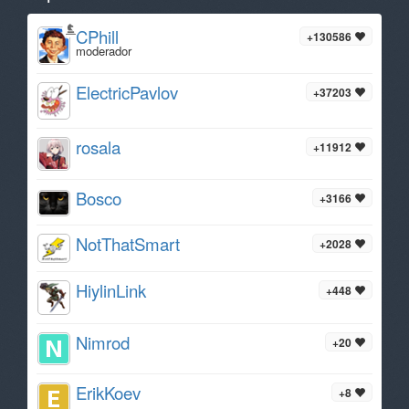
CPhill
+130586
moderador
ElectricPavlov
+37203
rosala
+11912
Bosco
+3166
NotThatSmart
+2028
HiylinLink
+448
Nimrod
+20
ErikKoev
+8