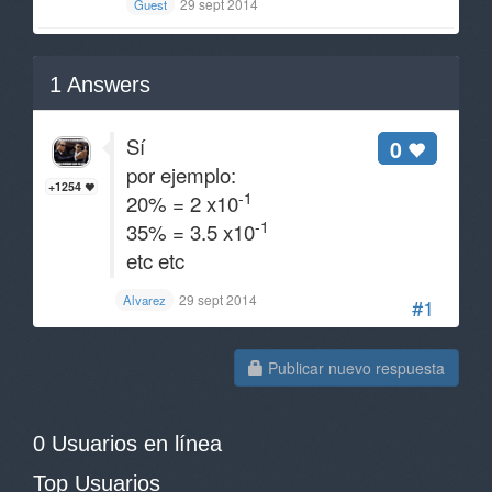
29 sept 2014
Guest
1
Answers
Sí
0
por ejemplo:
+1254
-1
20% = 2 x10
-1
35% = 3.5 x10
etc etc
29 sept 2014
Alvarez
#1
Publicar nuevo respuesta
0 Usuarios en línea
Top Usuarios