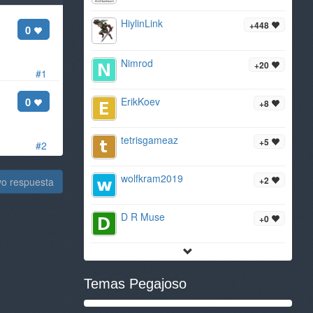
HiylinLink
+448
0
Nimrod
+20
#1
0
ErikKoev
+8
tetrisgameaz
+5
#2
wolfkram2019
+2
vo respuesta
D R Muse
+0
Temas Pegajoso