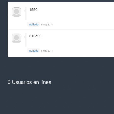
1550
Invitado
6 may 2014
212500
Invitado
6 may 2014
0 Usuarios en línea