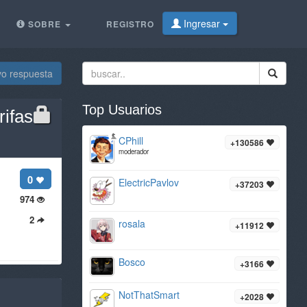
Ingresar
SOBRE
REGISTRO
vo respuesta
Top Usuarios
rifas
CPhill
+130586
moderador
0
ElectricPavlov
+37203
974
2
rosala
+11912
Bosco
+3166
NotThatSmart
+2028