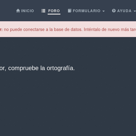
INICIO
FORO
FORMULARIO
AYUDA
r:
no puede conectarse a la base de datos. Inténtalo de nuevo más tar
or, compruebe la ortografía.