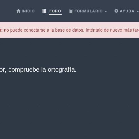
INICIO
FORO
FORMULARIO
AYUDA
r:
no puede conectarse a la base de datos. Inténtalo de nuevo más tar
or, compruebe la ortografía.