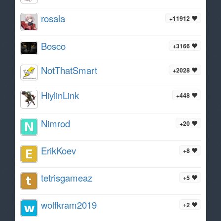
rosala
+11912
Bosco
+3166
NotThatSmart
+2028
HiylinLink
+448
Nimrod
+20
ErikKoev
+8
tetrisgameaz
+5
wolfkram2019
+2