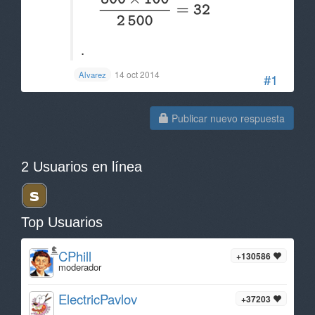
.
14 oct 2014
Alvarez
#1
Publicar nuevo respuesta
2 Usuarios en línea
Top Usuarios
CPhill
+130586
moderador
ElectricPavlov
+37203