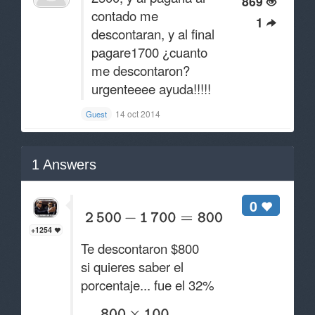
869
contado me
1
descontaran, y al final
pagare1700 ¿cuanto
me descontaron?
urgenteeee ayuda!!!!!
14 oct 2014
Guest
1
Answers
0
+1254
Te descontaron $800
si quieres saber el
porcentaje... fue el 32%