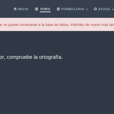
INICIO
FORO
FORMULARIO
AYUDA
r:
no puede conectarse a la base de datos. Inténtalo de nuevo más tar
or, compruebe la ortografía.