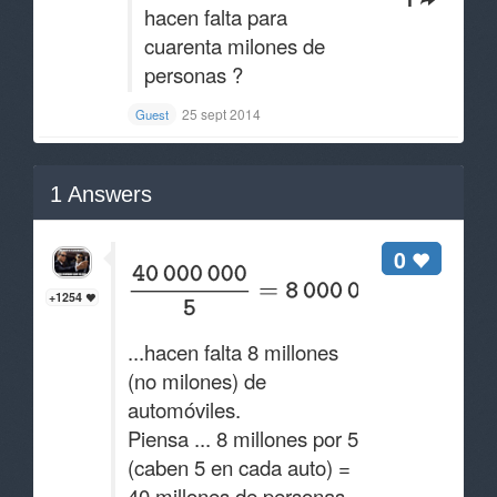
hacen falta para
cuarenta milones de
personas ?
25 sept 2014
Guest
1
Answers
0
+1254
...hacen falta 8 millones
(no milones) de
automóviles.
Piensa ... 8 millones por 5
(caben 5 en cada auto) =
40 millones de personas