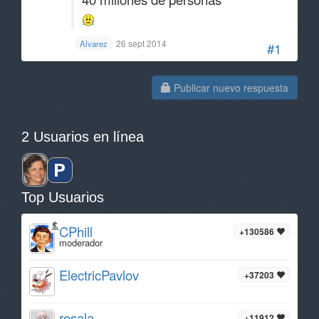
26 sept 2014
Alvarez
#1
Publicar nuevo respuesta
2 Usuarios en línea
Top Usuarios
CPhill
+130586
moderador
ElectricPavlov
+37203
rosala
+11912