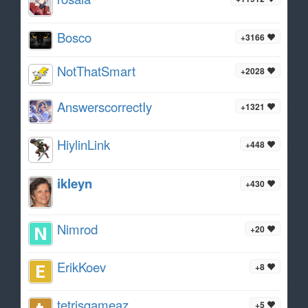
Bosco
+3166
NotThatSmart
+2028
AnswerscorrectIy
+1321
HiylinLink
+448
ikleyn
+430
Nimrod
+20
ErikKoev
+8
tetrisgameaz
+5