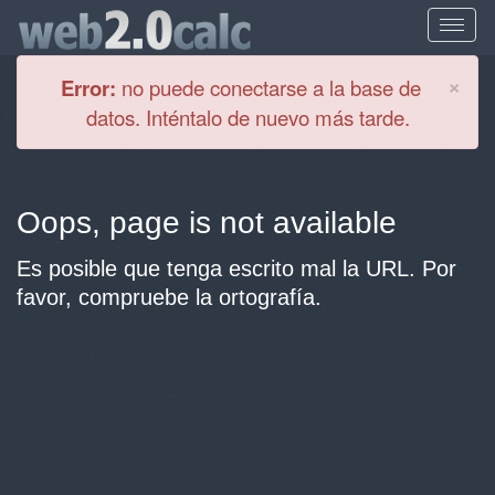
Cl
×
Error:
no puede conectarse a la base de
datos. Inténtalo de nuevo más tarde.
Oops, page is not available
Es posible que tenga escrito mal la URL. Por
favor, compruebe la ortografía.