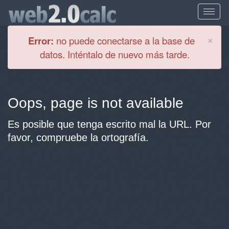
Cl
×
Error:
no puede conectarse a la base de
datos. Inténtalo de nuevo más tarde.
Oops, page is not available
Es posible que tenga escrito mal la URL. Por
favor, compruebe la ortografía.