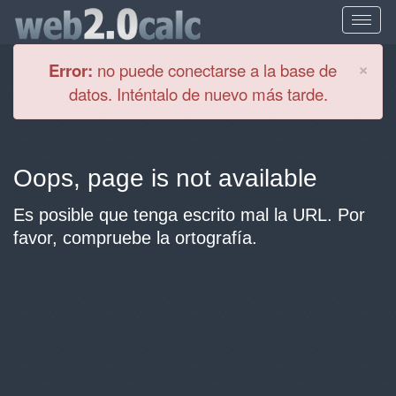
Cl
×
Error:
no puede conectarse a la base de
datos. Inténtalo de nuevo más tarde.
Oops, page is not available
Es posible que tenga escrito mal la URL. Por
favor, compruebe la ortografía.