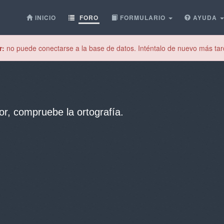
INICIO
FORO
FORMULARIO
AYUDA
r:
no puede conectarse a la base de datos. Inténtalo de nuevo más tar
or, compruebe la ortografía.