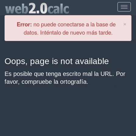
Cl
×
Error:
no puede conectarse a la base de
datos. Inténtalo de nuevo más tarde.
Oops, page is not available
Es posible que tenga escrito mal la URL. Por
favor, compruebe la ortografía.