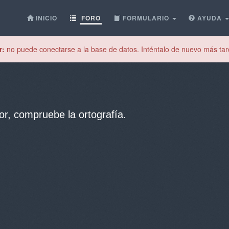
INICIO
FORO
FORMULARIO
AYUDA
r:
no puede conectarse a la base de datos. Inténtalo de nuevo más tar
or, compruebe la ortografía.