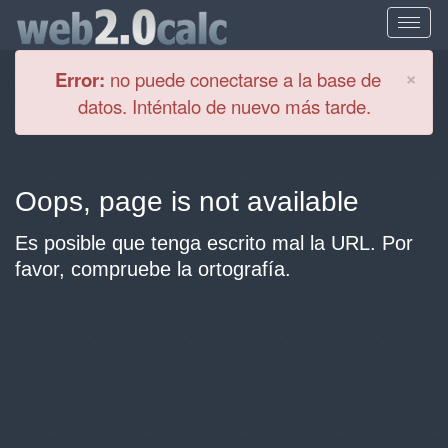
Cl
×
Error:
no puede conectarse a la base de
datos. Inténtalo de nuevo más tarde.
Oops, page is not available
Es posible que tenga escrito mal la URL. Por
favor, compruebe la ortografía.