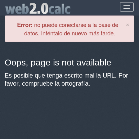
Cl
×
Error:
no puede conectarse a la base de
datos. Inténtalo de nuevo más tarde.
Oops, page is not available
Es posible que tenga escrito mal la URL. Por
favor, compruebe la ortografía.