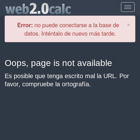
Cl
×
Error:
no puede conectarse a la base de
datos. Inténtalo de nuevo más tarde.
Oops, page is not available
Es posible que tenga escrito mal la URL. Por
favor, compruebe la ortografía.