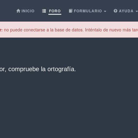
INICIO
FORO
FORMULARIO
AYUDA
r:
no puede conectarse a la base de datos. Inténtalo de nuevo más tar
or, compruebe la ortografía.