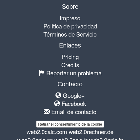
Sobre
Impreso
Política de privacidad
Términos de Servicio
Enlaces
Pricing
Credits
Reportar un problema
Contacto
Google+
Facebook
Email de contacto
Retirar el consentimiento de la cookie
web2.0calc.com
web2.0rechner.de
web2.0calc.es
web2.0calc.fr
web2.0calc.in