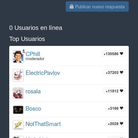
Publicar nuevo respuesta
0 Usuarios en línea
Top Usuarios
CPhill
+130586
moderador
ElectricPavlov
+37203
rosala
+11912
Bosco
+3166
NotThatSmart
+2028