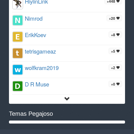
HiylinLink
+448
Nimrod
+20
ErikKoev
+8
tetrisgameaz
+5
wolfkram2019
+2
D R Muse
+0
Temas Pegajoso