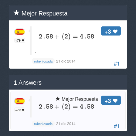
Mejor Respuesta
+3
+79
.
21 dic 2014
rubenlosada
#1
1
Answers
Mejor Respuesta
+3
+79
21 dic 2014
rubenlosada
#1