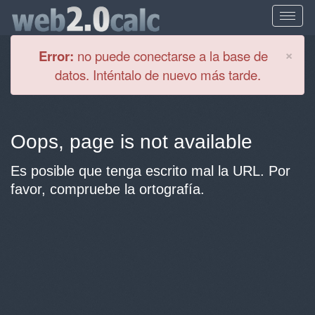
Cl
×
Error:
no puede conectarse a la base de
datos. Inténtalo de nuevo más tarde.
Oops, page is not available
Es posible que tenga escrito mal la URL. Por
favor, compruebe la ortografía.