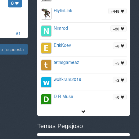
0
HiylinLink
+448
Nimrod
+20
#1
ErikKoev
+8
vo respuesta
tetrisgameaz
+5
wolfkram2019
+2
D R Muse
+0
Temas Pegajoso