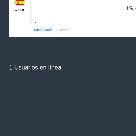
+79
.
rubenlosada
21 dic 2014
1 Usuarios en línea