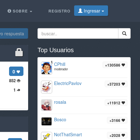
Ingresar
SOBRE
REGISTRO
vo respuesta
Top Usuarios
CPhill
+130586
moderador
0
852
ElectricPavlov
+37203
1
rosala
+11912
Bosco
+3166
NotThatSmart
+2028