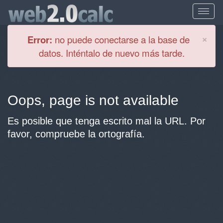
Cl
×
Error:
no puede conectarse a la base de
datos. Inténtalo de nuevo más tarde.
Oops, page is not available
Es posible que tenga escrito mal la URL. Por
favor, compruebe la ortografía.